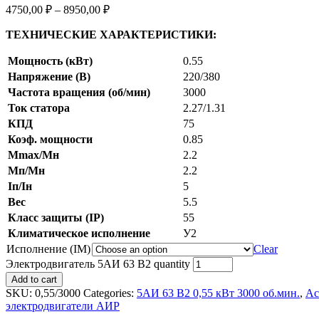
4750,00
₽
–
8950,00
₽
ТЕХНИЧЕСКИЕ ХАРАКТЕРИСТИКИ:
Мощность (кВт)
0.55
Напряжение (В)
220/380
Частота вращения (об/мин)
3000
Ток статора
2.27/1.31
КПД
75
Коэф. мощности
0.85
Mmax/Mн
2.2
Мп/Мн
2.2
Iп/Iн
5
Вес
5.5
Класс защиты (IP)
55
Климатическое исполнение
У2
Исполнение (IM)
Clear
Электродвигатель 5АИ 63 В2 quantity
Add to cart
SKU:
0,55/3000
Categories:
5АИ 63 В2 0,55 кВт 3000 об.мин.
,
Ас
электродвигатели АИР