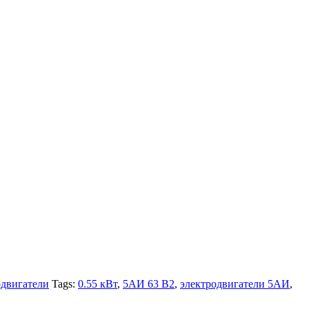
двигатели
Tags:
0.55 кВт
,
5АИ 63 В2
,
электродвигатели 5АИ
,