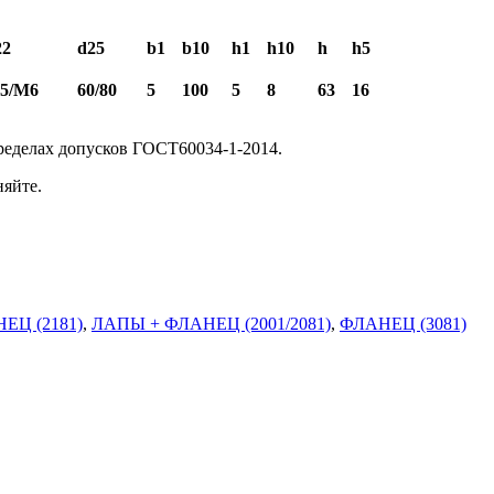
22
d25
b1
b10
h1
h10
h
h5
5/М6
60/80
5
100
5
8
63
16
ределах допусков ГОСТ60034-1-2014.
яйте.
Ц (2181)
,
ЛАПЫ + ФЛАНЕЦ (2001/2081)
,
ФЛАНЕЦ (3081)