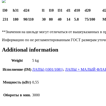
l30
h31
d24
l1
l10
l31
d1
d10
d20
d
231
180
90/110
30
80
40
14
5.8
75/100
M
**Значения на шильде могут отличаться от вышеуказанных в п
Информацию по не регламентированным ГОСТ размерам уточн
Additional information
Weight
5 kg
Исполнение (IM)
ЛАПЫ (1001/1081)
,
ЛАПЫ + МАЛЫЙ ФЛАНЕ
Мощность (кВт)
0,55
Обороты в мин.
3000