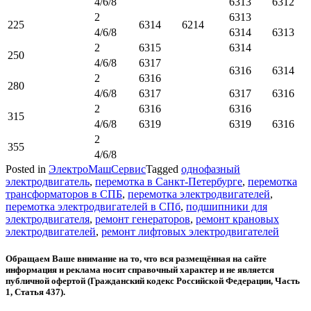
4/6/8
6313
6312
2
6313
225
6314
6214
4/6/8
6314
6313
2
6315
6314
250
4/6/8
6317
6316
6314
2
6316
280
4/6/8
6317
6317
6316
2
6316
6316
315
4/6/8
6319
6319
6316
2
355
4/6/8
Posted in
ЭлектроМашСервис
Tagged
однофазный
электродвигатель
,
перемотка в Санкт-Петербурге
,
перемотка
трансформаторов в СПБ
,
перемотка электродвигателей
,
перемотка электродвигателей в СПб
,
подшипники для
электродвигателя
,
ремонт генераторов
,
ремонт крановых
электродвигателей
,
ремонт лифтовых электродвигателей
Обращаем Ваше внимание на то, что вся размещённая на сайте
информация и реклама носит справочный характер и не является
публичной офертой (Гражданский кодекс Российской Федерации, Часть
1, Статья 437).