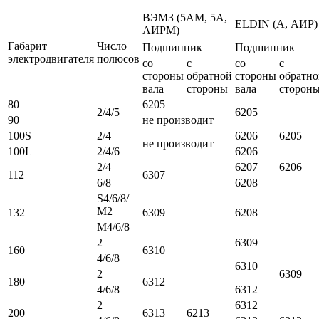
ВЭМЗ (5АМ, 5А,
ELDIN (А, АИР)
АИРМ)
Габарит
Число
Подшипник
Подшипник
электродвигателя
полюсов
со
с
со
с
стороны
обратной
стороны
обратно
вала
стороны
вала
сторон
80
6205
2/4/5
6205
90
не производит
100S
2/4
6206
6205
не производит
100L
2/4/6
6206
2/4
6207
6206
112
6307
6/8
6208
S4/6/8/
М2
132
6309
6208
М4/6/8
2
6309
160
6310
4/6/8
6310
2
6309
180
6312
4/6/8
6312
2
6312
200
6313
6213