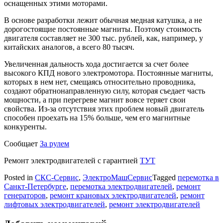
оснащенных этими моторами.
В основе разработки лежит обычная медная катушка, а не
дорогостоящие постоянные магниты. Поэтому стоимость
двигателя составляет не 300 тыс. рублей, как, например, у
китайских аналогов, а всего 80 тысяч.
Увеличенная дальность хода достигается за счет более
высокого КПД нового электромотора. Постоянные магниты,
которых в нем нет, смещаясь относительно проводника,
создают обратнонаправленную силу, которая съедает часть
мощности, а при перегреве магнит вовсе теряет свои
свойства. Из-за отсутствия этих проблем новый двигатель
способен проехать на 15% больше, чем его магнитные
конкуренты.
Сообщает
За рулем
Ремонт электродвигателей с гарантией
ТУТ
Posted in
СКС-Сервис
,
ЭлектроМашСервис
Tagged
перемотка в
Санкт-Петербурге
,
перемотка электродвигателей
,
ремонт
генераторов
,
ремонт крановых электродвигателей
,
ремонт
лифтовых электродвигателей
,
ремонт электродвигателей