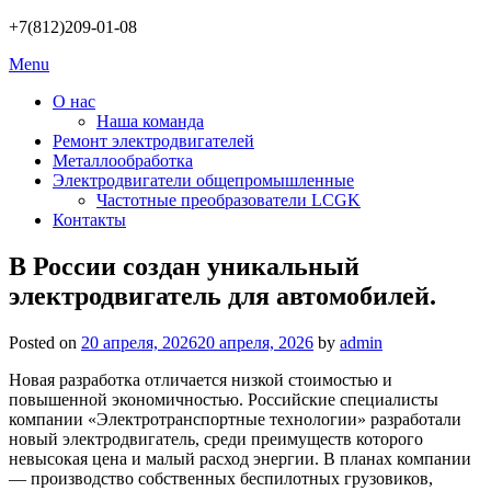
Skip
+7(812)209-01-08
to
Menu
content
О нас
Наша команда
Ремонт электродвигателей
Металлообработка
Электродвигатели общепромышленные
Частотные преобразователи LCGK
Контакты
В России создан уникальный
электродвигатель для автомобилей.
Posted on
20 апреля, 2026
20 апреля, 2026
by
admin
Новая разработка отличается низкой стоимостью и
повышенной экономичностью. Российские специалисты
компании «Электротранспортные технологии» разработали
новый электродвигатель, среди преимуществ которого
невысокая цена и малый расход энергии. В планах компании
— производство собственных беспилотных грузовиков,