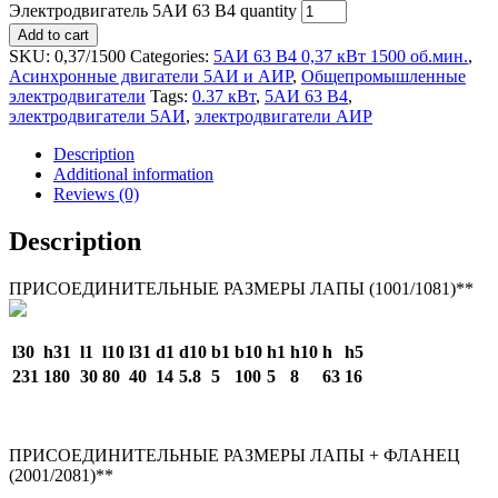
Электродвигатель 5АИ 63 В4 quantity
Add to cart
SKU:
0,37/1500
Categories:
5АИ 63 В4 0,37 кВт 1500 об.мин.
,
Асинхронные двигатели 5АИ и АИР
,
Общепромышленные
электродвигатели
Tags:
0.37 кВт
,
5АИ 63 В4
,
электродвигатели 5АИ
,
электродвигатели АИР
Description
Additional information
Reviews (0)
Description
ПРИСОЕДИНИТЕЛЬНЫЕ РАЗМЕРЫ ЛАПЫ (1001/1081)**
l30
h31
l1
l10
l31
d1
d10
b1
b10
h1
h10
h
h5
231
180
30
80
40
14
5.8
5
100
5
8
63
16
ПРИСОЕДИНИТЕЛЬНЫЕ РАЗМЕРЫ ЛАПЫ + ФЛАНЕЦ
(2001/2081)**