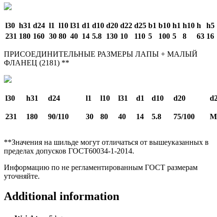
l30
h31
d24
l1
l10
l31
d1
d10
d20
d22
d25
b1
b10
h1
h10
h
h5
231
180
160
30
80
40
14
5.8
130
10
110
5
100
5
8
63
16
ПРИСОЕДИНИТЕЛЬНЫЕ РАЗМЕРЫ ЛАПЫ + МАЛЫЙ
ФЛАНЕЦ (2181) **
l30
h31
d24
l1
l10
l31
d1
d10
d20
d
231
180
90/110
30
80
40
14
5.8
75/100
M
**Значения на шильде могут отличаться от вышеуказанных в
пределах допусков ГОСТ60034-1-2014.
Информацию по не регламентированным ГОСТ размерам
уточняйте.
Additional information