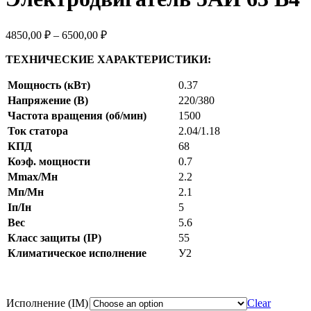
4850,00
₽
–
6500,00
₽
ТЕХНИЧЕСКИЕ ХАРАКТЕРИСТИКИ:
Мощность (кВт)
0.37
Напряжение (В)
220/380
Частота вращения (об/мин)
1500
Ток статора
2.04/1.18
КПД
68
Коэф. мощности
0.7
Mmax/Mн
2.2
Мп/Мн
2.1
Iп/Iн
5
Вес
5.6
Класс защиты (IP)
55
Климатическое исполнение
У2
Исполнение (IM)
Clear