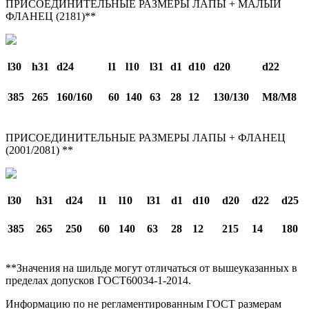
ПРИСОЕДИНИТЕЛЬНЫЕ РАЗМЕРЫ ЛАПЫ + МАЛЫЙ
ФЛАНЕЦ (2181)**
l30
h31
d24
l1
l10
l31
d1
d10
d20
d22
385
265
160/160
60
140
63
28
12
130/130
M8/М8
ПРИСОЕДИНИТЕЛЬНЫЕ РАЗМЕРЫ ЛАПЫ + ФЛАНЕЦ
(2001/2081) **
l30
h31
d24
l1
l10
l31
d1
d10
d20
d22
d25
385
265
250
60
140
63
28
12
215
14
180
**Значения на шильде могут отличаться от вышеуказанных в
пределах допусков ГОСТ60034-1-2014.
Информацию по не регламентированным ГОСТ размерам