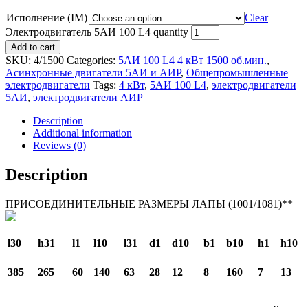
Исполнение (IM)
Clear
Электродвигатель 5АИ 100 L4 quantity
Add to cart
SKU:
4/1500
Categories:
5АИ 100 L4 4 кВт 1500 об.мин.
,
Асинхронные двигатели 5АИ и АИР
,
Общепромышленные
электродвигатели
Tags:
4 кВт
,
5АИ 100 L4
,
электродвигатели
5АИ
,
электродвигатели АИР
Description
Additional information
Reviews (0)
Description
ПРИСОЕДИНИТЕЛЬНЫЕ РАЗМЕРЫ ЛАПЫ (1001/1081)**
l30
h31
l1
l10
l31
d1
d10
b1
b10
h1
h10
385
265
60
140
63
28
12
8
160
7
13