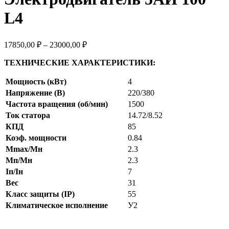
L4
17850,00
₽
–
23000,00
₽
ТЕХНИЧЕСКИЕ ХАРАКТЕРИСТИКИ:
Мощность (кВт)
4
Напряжение (В)
220/380
Частота вращения (об/мин)
1500
Ток статора
14.72/8.52
КПД
85
Коэф. мощности
0.84
Mmax/Mн
2.3
Мп/Мн
2.3
Iп/Iн
7
Вес
31
Класс защиты (IP)
55
Климатическое исполнение
У2